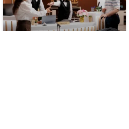
Sistema PMS para hotel: Todo
lo que debes saber antes de
contratar uno en México
LEER MÁS »
junio 22, 2026
BLOG