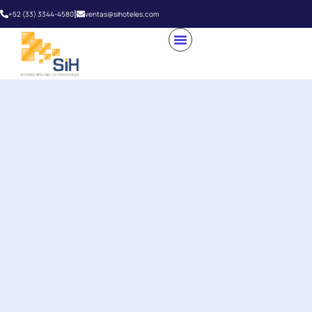
|
+52 (33) 3344-4580
ventas@sihoteles.com