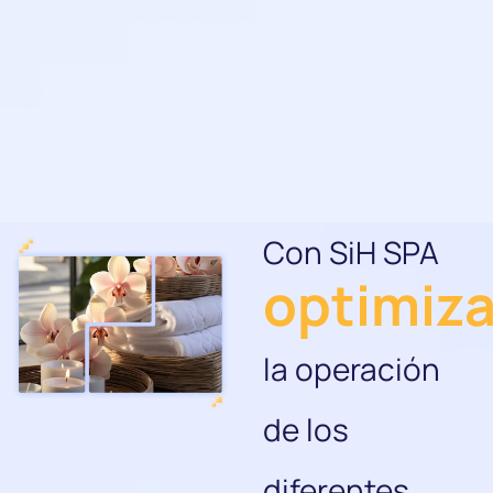
Con SiH SPA
opti
|
la operación
de los
diferentes