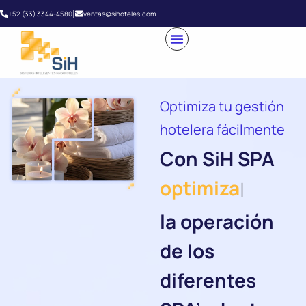
|
+52 (33) 3344-4580
ventas@sihoteles.com
Optimiza tu gestión
hotelera fácilmente
Con SiH SPA
optimi
|
la operación
de los
diferentes