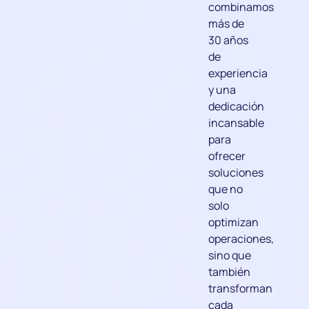
combinamos
más de
30 años
de
experiencia
y una
dedicación
incansable
para
ofrecer
soluciones
que no
solo
optimizan
operaciones,
sino que
también
transforman
cada