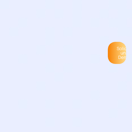
Solicita
una
Demo