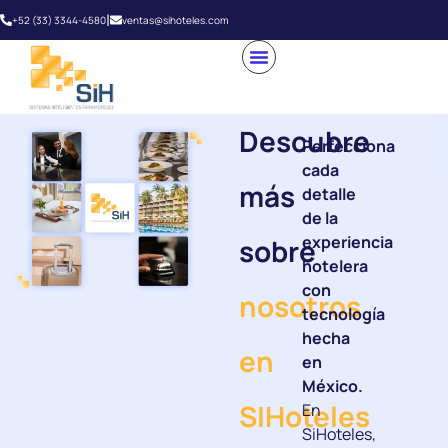
|
+52 (33) 3344-4580
ventas@sihoteles.com
Descubre
Perfecciona
cada
más
detalle
de la
experiencia
sobre
hotelera
con
nosotros
tecnología
hecha
en
en
México.
SIHoteles
En
SiHoteles,