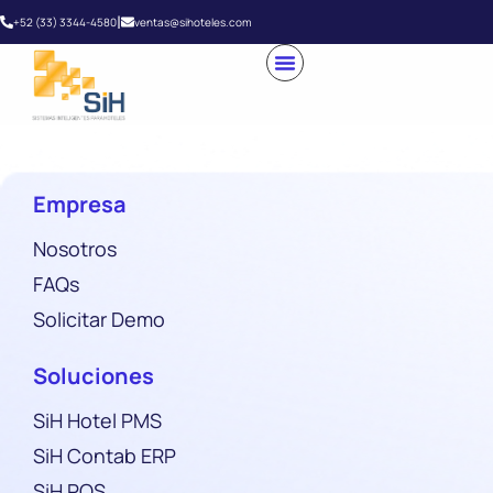
|
+52 (33) 3344-4580
ventas@sihoteles.com
Empresa
Nosotros
FAQs
Solicitar Demo
Soluciones
SiH Hotel PMS
SiH Contab ERP
SiH POS