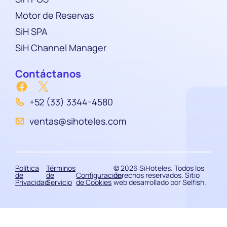
Motor de Reservas
SiH SPA
SiH Channel Manager
Contáctanos
+52 (33) 3344-4580
ventas@sihoteles.com
Política
Términos
© 2026 SiHoteles. Todos los
de
de
Configuración
derechos reservados. Sitio
Privacidad
Servicio
de Cookies
web desarrollado por
Selfish.