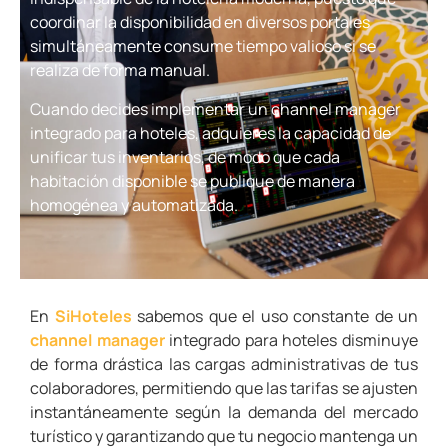
coordinar la disponibilidad en diversos portales
simultáneamente consume tiempo valioso si se
realiza de forma manual.
Cuando decides implementar un channel manager
integrado para hoteles, adquieres la capacidad de
unificar tus inventarios, de modo que cada
habitación disponible se publique de manera
homogénea y automatizada.
En
SiHoteles
sabemos que el uso constante de un
channel manager
integrado para hoteles disminuye
de forma drástica las cargas administrativas de tus
colaboradores, permitiendo que las tarifas se ajusten
instantáneamente según la demanda del mercado
turístico y garantizando que tu negocio mantenga un