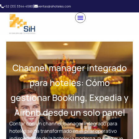
|
+52 (33) 3344-4580
ventas@sihoteles.com
Channel manager integrado
para hoteles: Cómo
gestionar Booking, Expedia y
Airbnb desde un solo panel
Contar con un channel manager integrado para
hoteles se ha transformado en el pilar operativo
indispensable de la hotelería moderna, puesto que