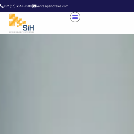
|
+52 (33) 3344-4580
ventas@sihoteles.com